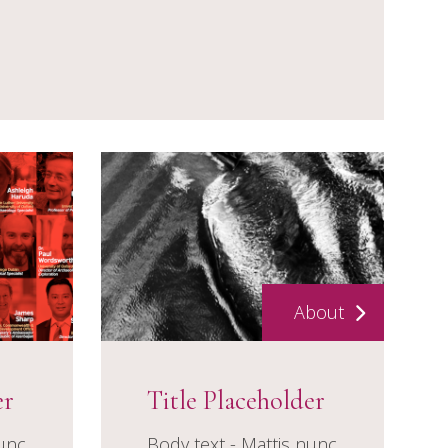
About
er
Title Placeholder
nunc
Body text - Mattis nunc