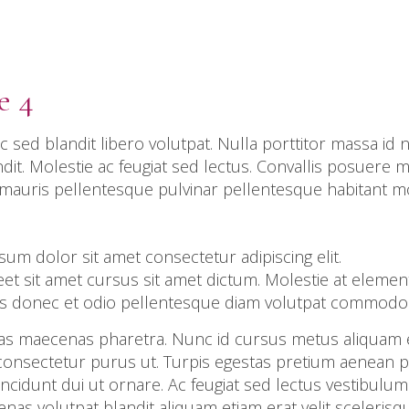
e 4
c sed blandit libero volutpat. Nulla porttitor massa id
it. Molestie ac feugiat sed lectus. Convallis posuere 
 mauris pellentesque pulvinar pellentesque habitant mo
sum dolor sit amet consectetur adipiscing elit.
eet sit amet cursus sit amet dictum. Molestie at element
is donec et odio pellentesque diam volutpat commodo
as maecenas pharetra. Nunc id cursus metus aliquam el
 id consectetur purus ut. Turpis egestas pretium aenean 
ncidunt dui ut ornare. Ac feugiat sed lectus vestibulu
nas volutpat blandit aliquam etiam erat velit scelerisq