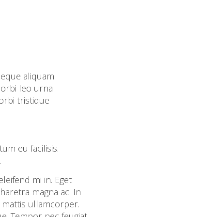
 neque aliquam
morbi leo urna
rbi tristique
um eu facilisis.
.
eifend mi in. Eget
pharetra magna ac. In
m mattis ullamcorper.
ue. Tempor nec feugiat