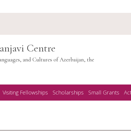
anjavi Centre
anguages, and Cultures of Azerbaijan, the
Visiting Fellowships
Scholarships
Small Grants
Act