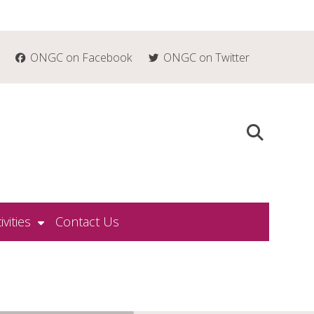
ONGC on Facebook
ONGC on Twitter
ivities
Contact Us