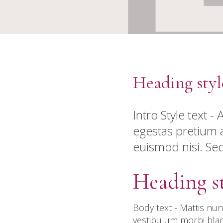
Heading styl
Intro Style text 
egestas pretium a
euismod nisi. Se
Heading st
Body text - Mattis nun
vestibulum morbi bland