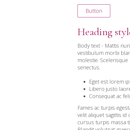
Button
Heading styl
Body text - Mattis nun
vestibulum morbi bland
molestie. Scelerisque
senectus.
Eget est lorem ip
Libero justo laor
Consequat ac fel
Fames ac turpis egest
velit aliquet sagittis
cursus turpis massa ti
Blandit volutpat maece