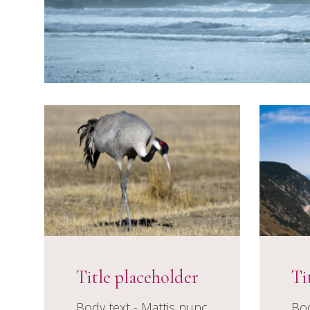
Title placeholder
Ti
Body text - Mattis nunc
Bod