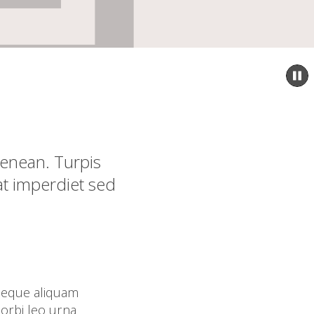
P
s
aenean. Turpis
at imperdiet sed
 neque aliquam
morbi leo urna