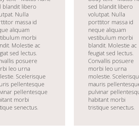
 blandit libero
sed blandit libero
utpat. Nulla
volutpat. Nulla
ttitor massa id
porttitor massa id
que aliquam
neque aliquam
tibulum morbi
vestibulum morbi
ndit. Molestie ac
blandit. Molestie ac
giat sed lectus.
feugiat sed lectus.
vallis posuere
Convallis posuere
bi leo urna
morbi leo urna
estie. Scelerisque
molestie. Scelerisq
ris pellentesque
mauris pellentesqu
vinar pellentesque
pulvinar pellentesq
itant morbi
habitant morbi
stique senectus.
tristique senectus.