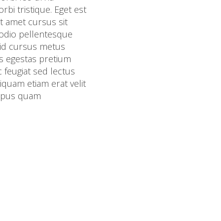
bi tristique. Eget est
it amet cursus sit
 odio pellentesque
id cursus metus
pis egestas pretium
 feugiat sed lectus
iquam etiam erat velit
tempus quam