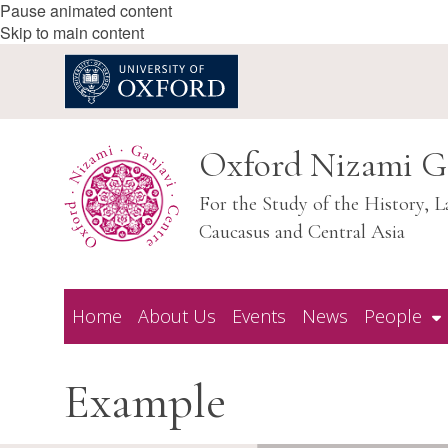
Pause animated content
Skip to main content
Oxford Nizami G
For the Study of the History, L
Caucasus and Central Asia
Home
About Us
Events
News
People
Example