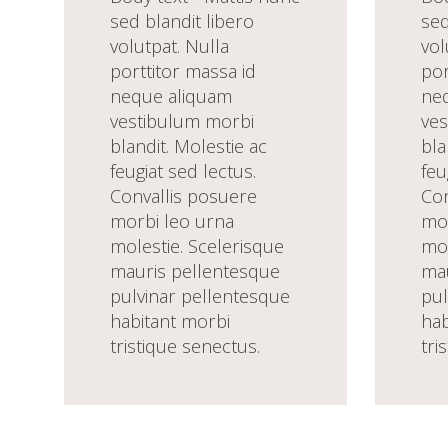
sed blandit libero
sed
volutpat. Nulla
vol
porttitor massa id
por
neque aliquam
ne
vestibulum morbi
ves
blandit. Molestie ac
bla
feugiat sed lectus.
feu
Convallis posuere
Con
morbi leo urna
mor
molestie. Scelerisque
mol
mauris pellentesque
mau
pulvinar pellentesque
pul
habitant morbi
hab
tristique senectus.
tri