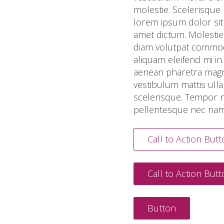
molestie. Scelerisque 
lorem ipsum dolor sit 
amet dictum. Molestie
diam volutpat commod
aliquam eleifend mi in.
aenean pharetra magna 
vestibulum mattis ulla
scelerisque. Tempor ne
pellentesque nec nam
Call to Action But
Call to Action But
Button