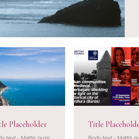
tle Placeholder
Title Placehold
y text - Mattis nunc
Body text - Mattis 