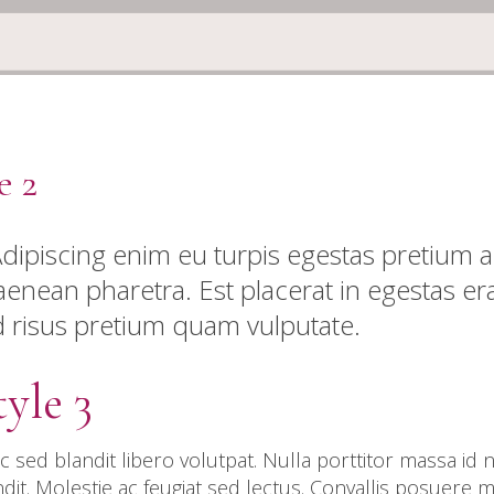
e 2
- Adipiscing enim eu turpis egestas pretium 
enean pharetra. Est placerat in egestas er
d risus pretium quam vulputate.
yle 3
c sed blandit libero volutpat. Nulla porttitor massa id
it. Molestie ac feugiat sed lectus. Convallis posuere 