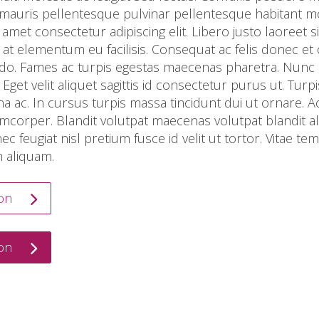
mauris pellentesque pulvinar pellentesque habitant mor
amet consectetur adipiscing elit. Libero justo laoreet s
 at elementum eu facilisis. Consequat ac felis donec et
o. Fames ac turpis egestas maecenas pharetra. Nunc 
 Eget velit aliquet sagittis id consectetur purus ut. Tur
ac. In cursus turpis massa tincidunt dui ut ornare. Ac
mcorper. Blandit volutpat maecenas volutpat blandit al
c feugiat nisl pretium fusce id velit ut tortor. Vitae 
 aliquam.
ton
ton